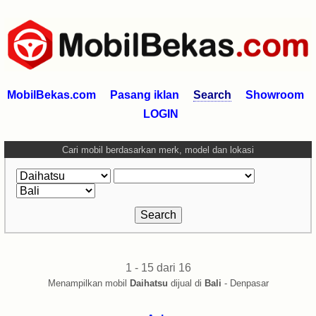
MobilBekas.com
Pasang iklan
Search
Showroom
LOGIN
Cari mobil berdasarkan merk, model dan lokasi
1 - 15 dari 16
Menampilkan mobil
Daihatsu
dijual di
Bali
- Denpasar