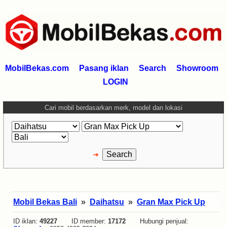
MobilBekas.com
Pasang iklan
Search
Showroom
LOGIN
Cari mobil berdasarkan merk, model dan lokasi
Mobil Bekas Bali
»
Daihatsu
»
Gran Max Pick Up
ID iklan:
49227
ID member:
17172
Hubungi penjual: