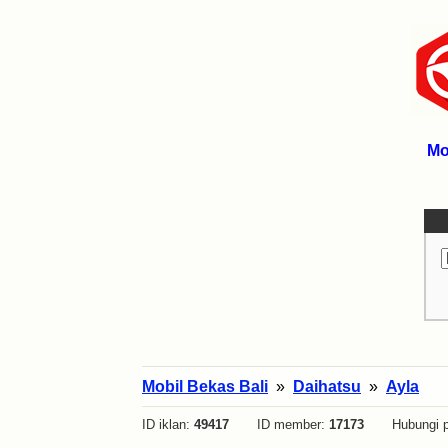
Mo
Mobil Bekas Bali
»
Daihatsu
»
Ayla
ID iklan:
49417
ID member:
17173
Hubungi p