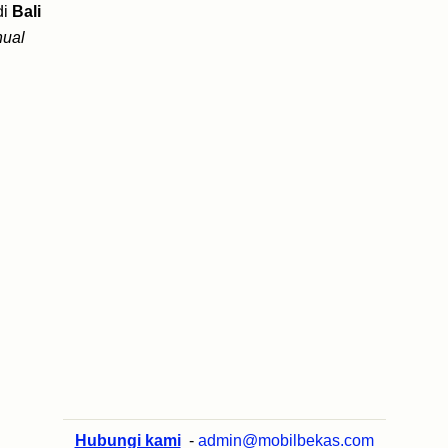
di
Bali
ual
Hubungi kami
-
admin@mobilbekas.com