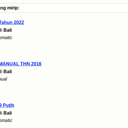
ng mirip:
 Tahun 2022
di
Bali
omatic
 MANUAL THN 2016
di
Bali
ual
9 Putih
di
Bali
omatic