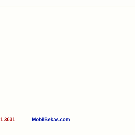
191 3631
MobilBekas.com