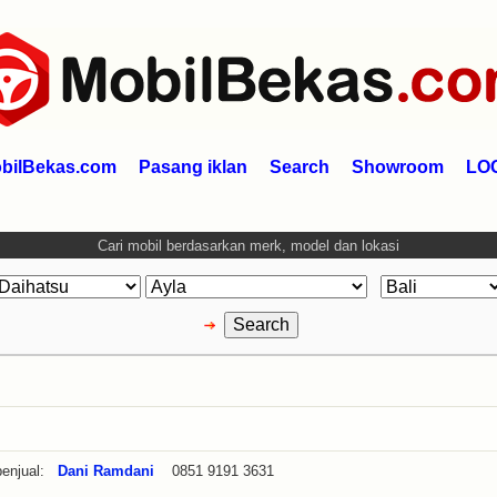
bilBekas.com
Pasang iklan
Search
Showroom
LO
Cari mobil berdasarkan merk, model dan lokasi
enjual:
Dani Ramdani
0851 9191 3631