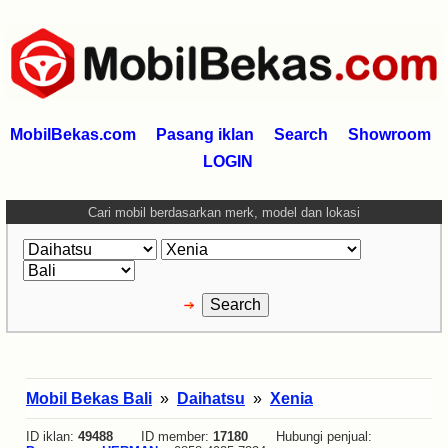
MobilBekas.com
Pasang iklan
Search
Showroom
LOGIN
Cari mobil berdasarkan merk, model dan lokasi
Mobil Bekas Bali
»
Daihatsu
»
Xenia
ID iklan:
49488
ID member:
17180
Hubungi penjual: