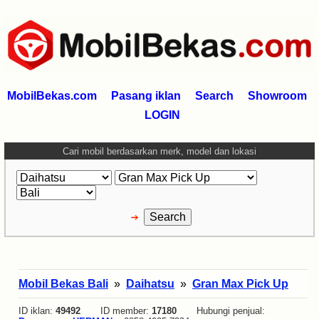
MobilBekas.com
Pasang iklan
Search
Showroom
LOGIN
Cari mobil berdasarkan merk, model dan lokasi
Mobil Bekas Bali
»
Daihatsu
»
Gran Max Pick Up
ID iklan:
49492
ID member:
17180
Hubungi penjual: