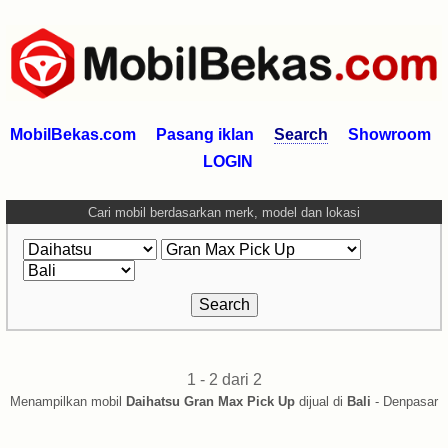
MobilBekas.com
Pasang iklan
Search
Showroom
LOGIN
Cari mobil berdasarkan merk, model dan lokasi
1 - 2 dari 2
Menampilkan mobil
Daihatsu Gran Max Pick Up
dijual di
Bali
- Denpasar