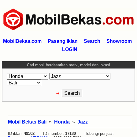
MobilBekas.com
Pasang iklan
Search
Showroom
LOGIN
Cari mobil berdasarkan merk, model dan lokasi
Mobil Bekas Bali
»
Honda
»
Jazz
ID iklan:
49502
ID member:
17180
Hubungi penjual: