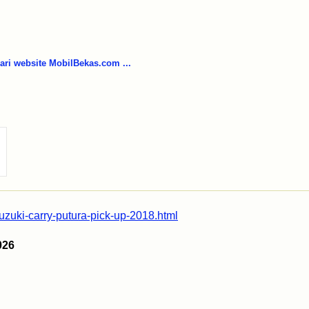
i website MobilBekas.com ...
uzuki-carry-putura-pick-up-2018.html
026