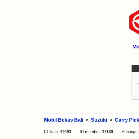
Mo
Mobil Bekas Bali
»
Suzuki
»
Carry Pic
ID iklan:
49493
ID member:
17180
Hubungi p