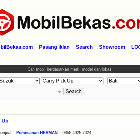
bilBekas.com
Pasang iklan
Search
Showroom
LO
Cari mobil berdasarkan merk, model dan lokasi
k Up
enjual:
Pemesanan HERMAN
0858 4925 7324