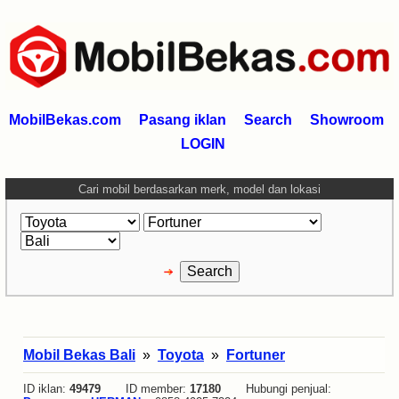
MobilBekas.com
Pasang iklan
Search
Showroom
LOGIN
Cari mobil berdasarkan merk, model dan lokasi
Mobil Bekas Bali
»
Toyota
»
Fortuner
ID iklan:
49479
ID member:
17180
Hubungi penjual: