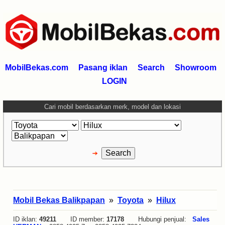
MobilBekas.com
Pasang iklan
Search
Showroom
LOGIN
Cari mobil berdasarkan merk, model dan lokasi
Mobil Bekas Balikpapan
»
Toyota
»
Hilux
ID iklan:
49211
ID member:
17178
Hubungi penjual:
Sales