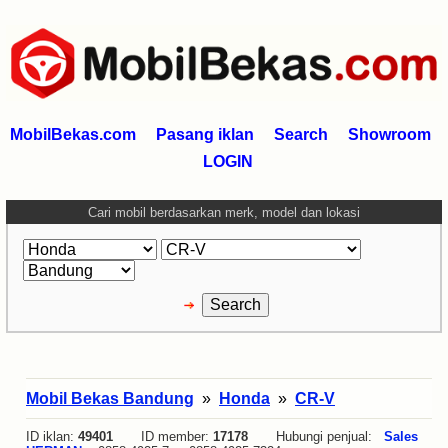
MobilBekas.com
Pasang iklan
Search
Showroom
LOGIN
Cari mobil berdasarkan merk, model dan lokasi
Mobil Bekas Bandung
»
Honda
»
CR-V
ID iklan:
49401
ID member:
17178
Hubungi penjual:
Sales