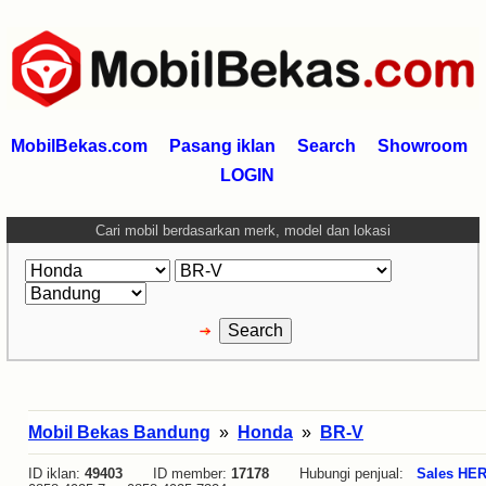
MobilBekas.com
Pasang iklan
Search
Showroom
LOGIN
Cari mobil berdasarkan merk, model dan lokasi
Mobil Bekas Bandung
»
Honda
»
BR-V
ID iklan:
49403
ID member:
17178
Hubungi penjual:
Sales HE