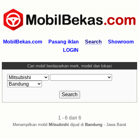
MobilBekas.com
Pasang iklan
Search
Showroom
LOGIN
Cari mobil berdasarkan merk, model dan lokasi
1 - 6 dari 6
Menampilkan mobil
Mitsubishi
dijual di
Bandung
- Jawa Barat