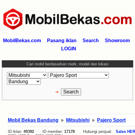
MobilBekas.com
Pasang iklan
Search
Showroom
LOGIN
Cari mobil berdasarkan merk, model dan lokasi
Mobil Bekas Bandung
»
Mitsubishi
»
Pajero Sport
ID iklan:
49392
ID member:
17178
Hubungi penjual:
Sales HE