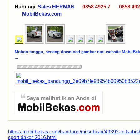
Hubungi
Sales HERMAN :
0858 4925 7 0858 492
MobilBekas.com
Mohon tunggu, sedang download gambar dari website MobilBe
...
https://mobilbekas.com/bandung/mitsubishi/49392-mitsubish
sport-dakar-2016.html