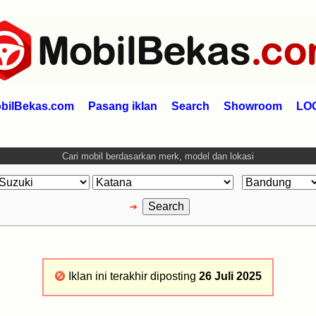
bilBekas.com
Pasang iklan
Search
Showroom
LO
Cari mobil berdasarkan merk, model dan lokasi
Iklan ini terakhir diposting
26 Juli 2025