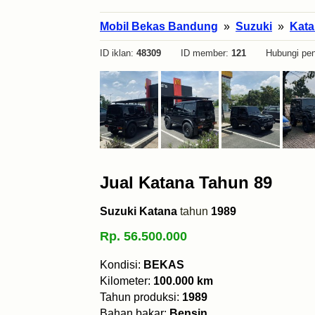
Mobil Bekas Bandung
»
Suzuki
»
Kata
ID iklan:
48309
ID member:
121
Hubungi pen
Jual Katana Tahun 89
Suzuki Katana
tahun
1989
Rp. 56.500.000
Kondisi:
BEKAS
Kilometer:
100.000 km
Tahun produksi:
1989
Bahan bakar:
Bensin