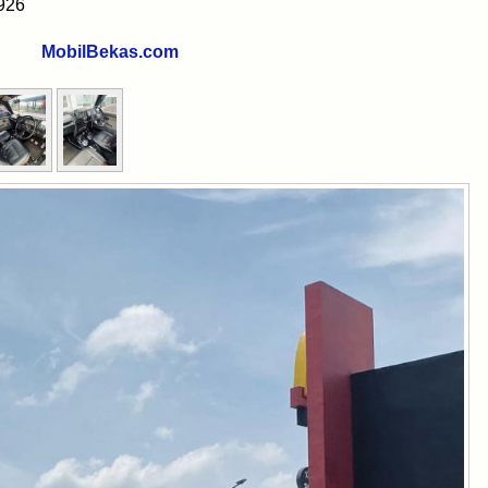
926
80
MobilBekas.com