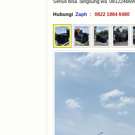
Serius bisa langsung wa 081224669
Hubungi
Zaph :
0822 1884 64