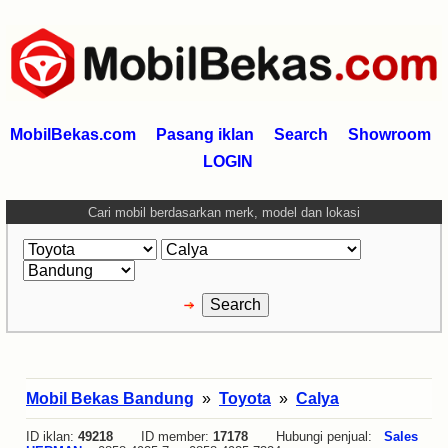
MobilBekas.com
Pasang iklan
Search
Showroom
LOGIN
Cari mobil berdasarkan merk, model dan lokasi
Mobil Bekas Bandung
»
Toyota
»
Calya
ID iklan:
49218
ID member:
17178
Hubungi penjual:
Sales