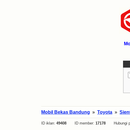
Mo
Mobil Bekas Bandung
»
Toyota
»
Sien
ID iklan:
49408
ID member:
17178
Hubungi p