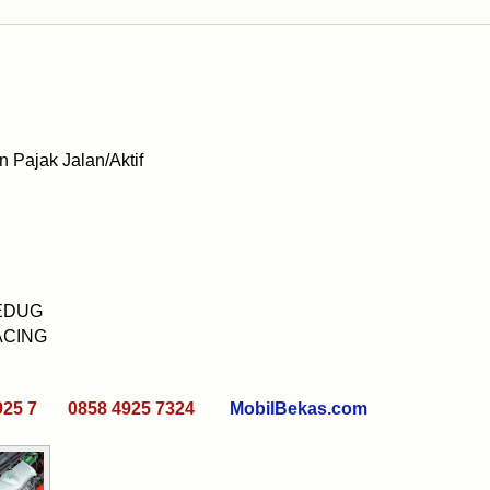
 Pajak Jalan/Aktif
JEDUG
ACING
925 7 0858 4925 7324
MobilBekas.com