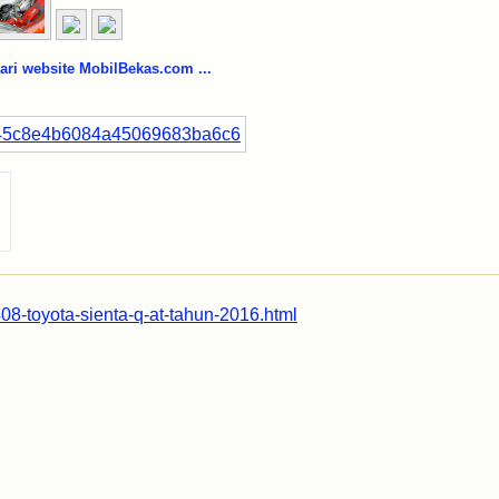
i website MobilBekas.com ...
08-toyota-sienta-q-at-tahun-2016.html