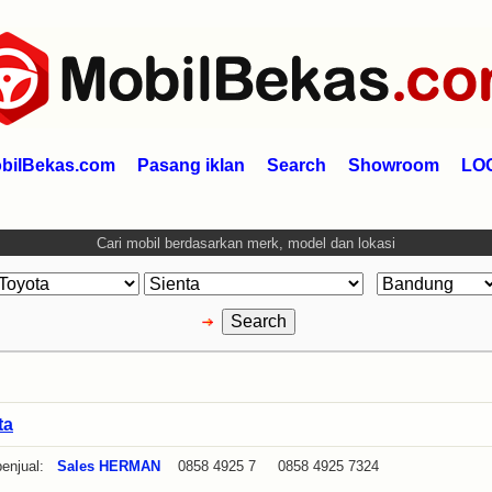
bilBekas.com
Pasang iklan
Search
Showroom
LO
Cari mobil berdasarkan merk, model dan lokasi
ta
enjual:
Sales HERMAN
0858 4925 7 0858 4925 7324