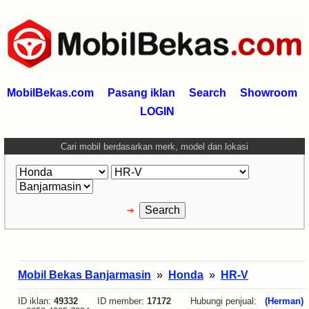
MobilBekas.com
Pasang iklan
Search
Showroom
LOGIN
Cari mobil berdasarkan merk, model dan lokasi
Mobil Bekas Banjarmasin
»
Honda
»
HR-V
ID iklan:
49332
ID member:
17172
Hubungi penjual:
(Herman)