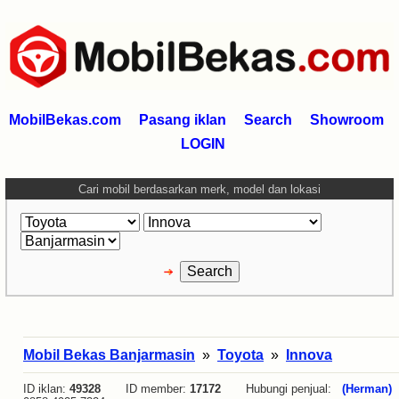
MobilBekas.com
Pasang iklan
Search
Showroom
LOGIN
Cari mobil berdasarkan merk, model dan lokasi
Mobil Bekas Banjarmasin
»
Toyota
»
Innova
ID iklan:
49328
ID member:
17172
Hubungi penjual:
(Herman)