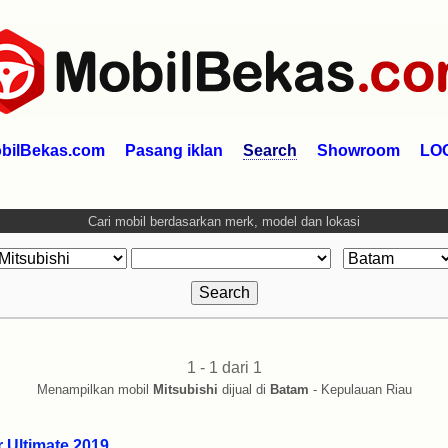
bilBekas.com
Pasang iklan
Search
Showroom
LO
Cari mobil berdasarkan merk, model dan lokasi
1 - 1 dari 1
Menampilkan mobil
Mitsubishi
dijual di
Batam
- Kepulauan Riau
 Ultimate 2019