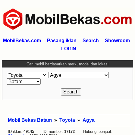
MobilBekas.com
Pasang iklan
Search
Showroom
LOGIN
Cari mobil berdasarkan merk, model dan lokasi
Mobil Bekas Batam
»
Toyota
»
Agya
ID iklan:
49145
ID member:
17172
Hubungi penjual: