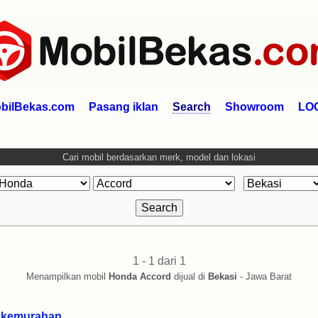
bilBekas.com
Pasang iklan
Search
Showroom
LO
Cari mobil berdasarkan merk, model dan lokasi
1 - 1 dari 1
Menampilkan mobil
Honda Accord
dijual di
Bekasi
- Jawa Barat
 kemurahan.