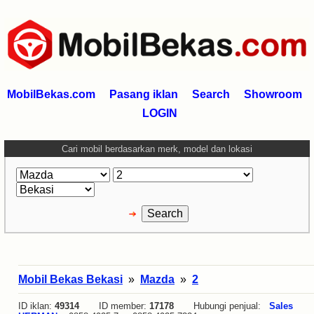
MobilBekas.com
Pasang iklan
Search
Showroom
LOGIN
Cari mobil berdasarkan merk, model dan lokasi
Mobil Bekas Bekasi
»
Mazda
»
2
ID iklan:
49314
ID member:
17178
Hubungi penjual:
Sales