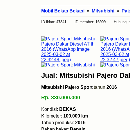
Mobil Bekas Bekasi
»
Mitsubishi
»
Paj
ID iklan:
47841
ID member:
16909
Hubungi p
Jual: Mitsubishi Pajero Da
Mitsubishi Pajero Sport
tahun
2016
Rp. 330.000.000
Kondisi:
BEKAS
Kilometer:
100.000 km
Tahun produksi:
2016
Bahan bakar:
Bensin