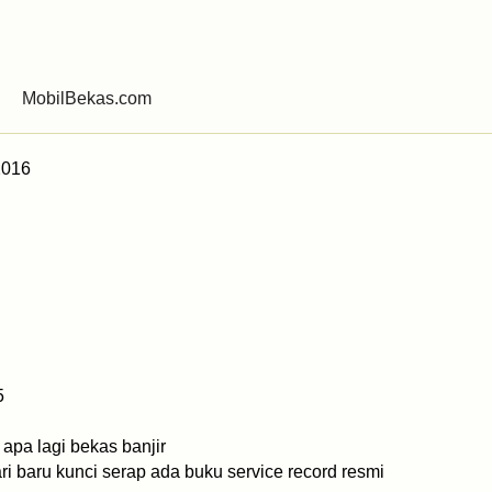
16
MobilBekas.com
 2016
dalam.
5
 apa lagi bekas banjir
ri baru kunci serap ada buku service record resmi