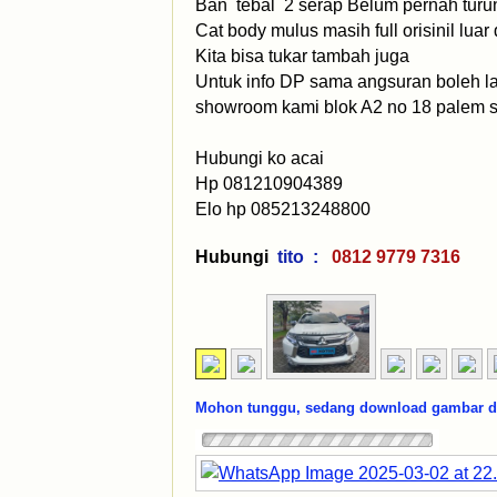
Ban tebal 2 serap Belum pernah tur
Cat body mulus masih full orisinil lua
Kita bisa tukar tambah juga
Untuk info DP sama angsuran boleh l
showroom kami blok A2 no 18 palem 
Hubungi ko acai
Hp 081210904389
Elo hp 085213248800
Hubungi
tito :
0812 9779 7316
Mohon tunggu, sedang download gambar dar