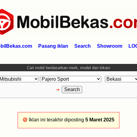
bilBekas.com
Pasang iklan
Search
Showroom
LO
Cari mobil berdasarkan merk, model dan lokasi
Iklan ini terakhir diposting
5 Maret 2025