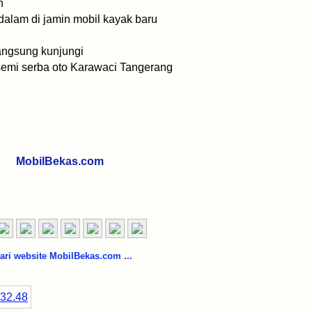
un
r dalam di jamin mobil kayak baru
angsung kunjungi
semi serba oto Karawaci Tangerang
MobilBekas.com
i website MobilBekas.com ...