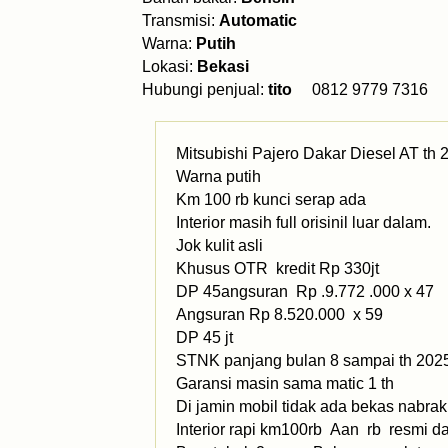
Transmisi:
Automatic
Warna:
Putih
Lokasi:
Bekasi
Hubungi penjual:
tito
0812 9779 73
Mitsubishi Pajero Dakar Diesel AT th
Warna putih
Km 100 rb kunci serap ada
Interior masih full orisinil luar 
Jok kulit asli
Khusus OTR kredit Rp 330jt
DP 45angsuran Rp .9.772 .000 x 47
Angsuran Rp 8.520.000 x 59
DP 45 jt
STNK panjang bulan 8 sampai th 202
Garansi masin sama matic 1 th
Di jamin mobil tidak ada bekas nabrak
Interior rapi km100rb Aan rb resmi da