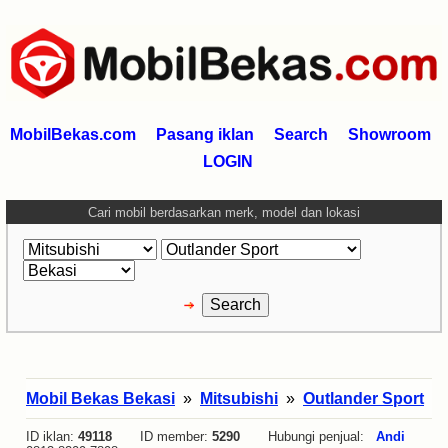
MobilBekas.com
Pasang iklan
Search
Showroom
LOGIN
Cari mobil berdasarkan merk, model dan lokasi
Mobil Bekas Bekasi
»
Mitsubishi
»
Outlander Sport
ID iklan:
49118
ID member:
5290
Hubungi penjual:
Andi