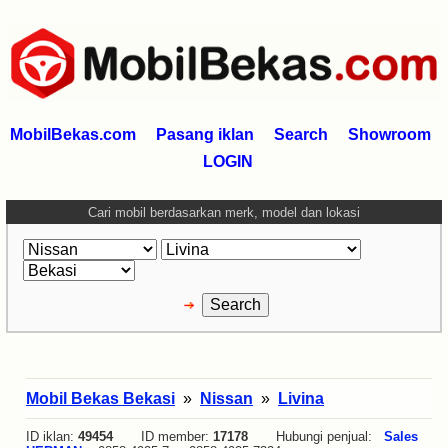
MobilBekas.com
Pasang iklan
Search
Showroom
LOGIN
Cari mobil berdasarkan merk, model dan lokasi
Mobil Bekas Bekasi
»
Nissan
»
Livina
ID iklan:
49454
ID member:
17178
Hubungi penjual:
Sales