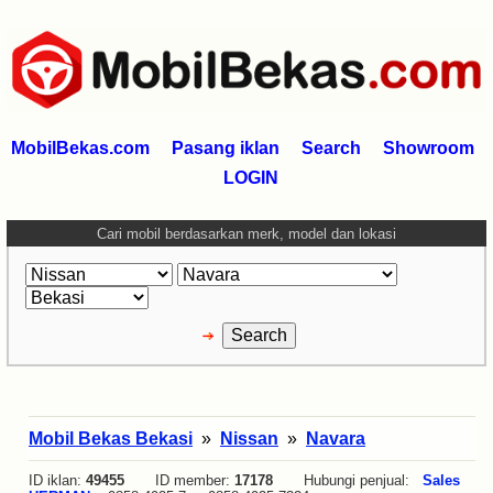
MobilBekas.com
Pasang iklan
Search
Showroom
LOGIN
Cari mobil berdasarkan merk, model dan lokasi
Mobil Bekas Bekasi
»
Nissan
»
Navara
ID iklan:
49455
ID member:
17178
Hubungi penjual:
Sales