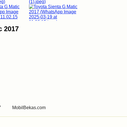
c 2017
6067
MobilBekas.com