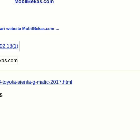
067
MobilBekas.com
i website MobilBekas.com ...
-toyota-sienta-g-matic-2017.html
5