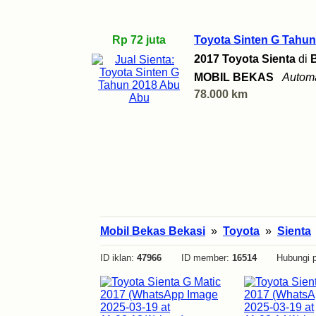
Rp 72 juta
Toyota Sinten G Tahu
2017 Toyota Sienta
di
MOBIL BEKAS
Automa
78.000 km
Mobil Bekas Bekasi
»
Toyota
»
Sienta
ID iklan:
47966
ID member:
16514
Hubungi p