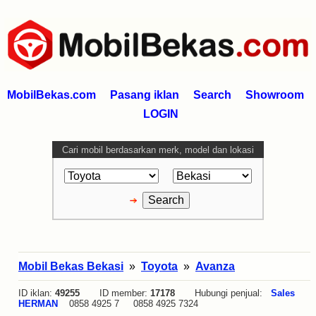
MobilBekas.com
Pasang iklan
Search
Showroom
LOGIN
Cari mobil berdasarkan merk, model dan lokasi
Mobil Bekas Bekasi
»
Toyota
»
Avanza
ID iklan:
49255
ID member:
17178
Hubungi penjual:
Sales
HERMAN
0858 4925 7 0858 4925 7324