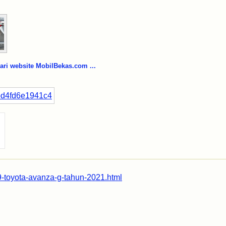
i website MobilBekas.com ...
9-toyota-avanza-g-tahun-2021.html