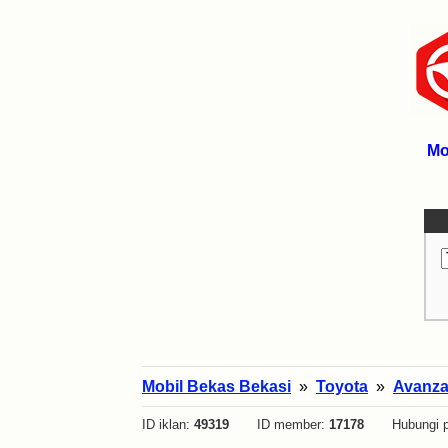
Mo
Mobil Bekas Bekasi
»
Toyota
»
Avanz
ID iklan:
49319
ID member:
17178
Hubungi p