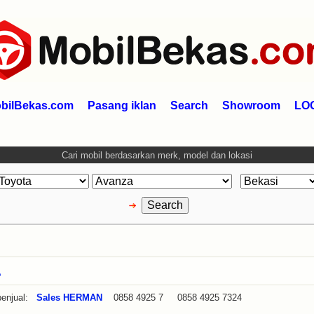
bilBekas.com
Pasang iklan
Search
Showroom
LO
Cari mobil berdasarkan merk, model dan lokasi
a
enjual:
Sales HERMAN
0858 4925 7 0858 4925 7324