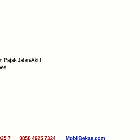
 Pajak Jalan/Aktif
bes
925 7 0858 4925 7324
MobilBekas.com