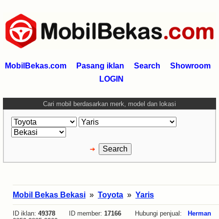
MobilBekas.com
Pasang iklan
Search
Showroom
LOGIN
Cari mobil berdasarkan merk, model dan lokasi
Mobil Bekas Bekasi
»
Toyota
»
Yaris
ID iklan:
49378
ID member:
17166
Hubungi penjual:
Herman