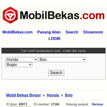
MobilBekas.com
Pasang iklan
Search
Showroom
LOGIN
Cari mobil berdasarkan merk, model dan lokasi
Mobil Bekas Bogor
»
Honda
»
Brio
ID iklan:
49073
ID member:
17166
Hubungi penjual:
Herman