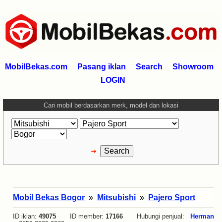
MobilBekas.com
Pasang iklan
Search
Showroom
LOGIN
Cari mobil berdasarkan merk, model dan lokasi
Mobil Bekas Bogor
»
Mitsubishi
»
Pajero Sport
ID iklan:
49075
ID member:
17166
Hubungi penjual:
Herman