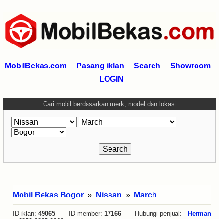
MobilBekas.com
Pasang iklan
Search
Showroom
LOGIN
Cari mobil berdasarkan merk, model dan lokasi
Mobil Bekas Bogor
»
Nissan
»
March
ID iklan:
49065
ID member:
17166
Hubungi penjual:
Herman