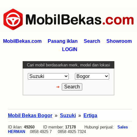
MobilBekas.com
Pasang iklan
Search
Showroom
LOGIN
Cari mobil berdasarkan merk, model dan lokasi
Mobil Bekas Bogor
»
Suzuki
»
Ertiga
ID iklan:
49260
ID member:
17178
Hubungi penjual:
Sales
HERMAN
0858 4925 7 0858 4925 7324