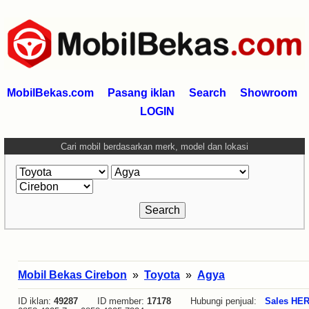
MobilBekas.com
Pasang iklan
Search
Showroom
LOGIN
Cari mobil berdasarkan merk, model dan lokasi
Mobil Bekas Cirebon
»
Toyota
»
Agya
ID iklan:
49287
ID member:
17178
Hubungi penjual:
Sales HE