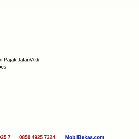
 Pajak Jalan/Aktif
bes
925 7 0858 4925 7324
MobilBekas.com