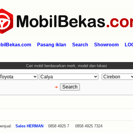
bilBekas.com
Pasang iklan
Search
Showroom
LO
Cari mobil berdasarkan merk, model dan lokasi
enjual:
Sales HERMAN
0858 4925 7 0858 4925 7324