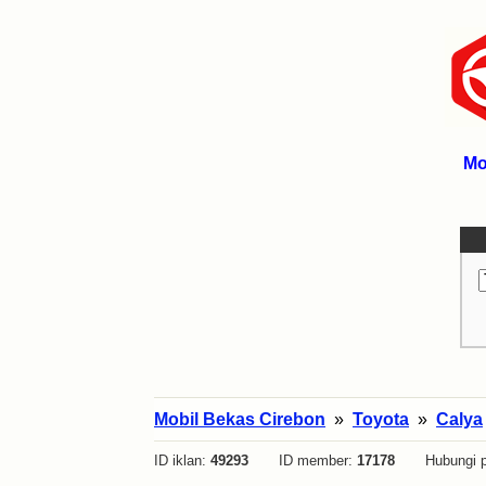
Mo
Mobil Bekas Cirebon
»
Toyota
»
Calya
ID iklan:
49293
ID member:
17178
Hubungi p