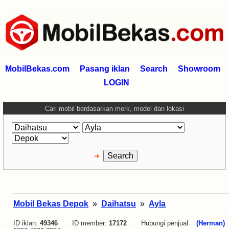
MobilBekas.com
Pasang iklan
Search
Showroom
LOGIN
Cari mobil berdasarkan merk, model dan lokasi
Mobil Bekas Depok
»
Daihatsu
»
Ayla
ID iklan:
49346
ID member:
17172
Hubungi penjual:
(Herman)