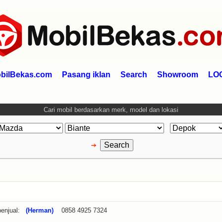
bilBekas.com
Pasang iklan
Search
Showroom
LO
Cari mobil berdasarkan merk, model dan lokasi
enjual:
(Herman)
0858 4925 7324