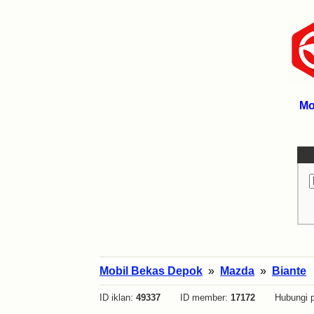
Mo
Mobil Bekas Depok
»
Mazda
»
Biante
ID iklan:
49337
ID member:
17172
Hubungi p