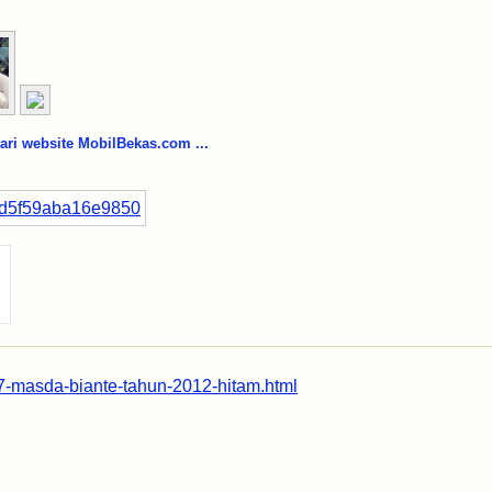
i website MobilBekas.com ...
7-masda-biante-tahun-2012-hitam.html