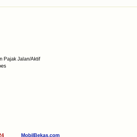
 Pajak Jalan/Aktif
bes
 7324
MobilBekas.com