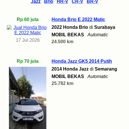
Jazz
Brio
HR-V
CR-V
BR-V
Rp 60 juta
Honda Brio E 2022 Matic
2022 Honda Brio
di
Surabaya
MOBIL BEKAS
Automatic
17 Jul 2026
24.500 km
Rp 70 juta
Honda Jazz GK5 2014 Putih
2014 Honda Jazz
di
Semarang
MOBIL BEKAS
Automatic
25.782 km