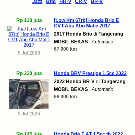
Jazz
Brio
HR-V
CR-V
BR-V
Rp 120 juta
[Low Km 67rb] Honda Brio E
CVT Abu Abu Matic 2017
2017 Honda Brio
di
Tangerang
MOBIL BEKAS
Automatic
67.000 km
5 Jul 2026
Rp 220 juta
Honda BRV Prestige 1.5cc 2022
2022 Honda BR-V
di
Tangerang
MOBIL BEKAS
Automatic
98.000 km
5 Jul 2026
Rp 145 juta
Honda Brio E AT 1.5cc th 2022