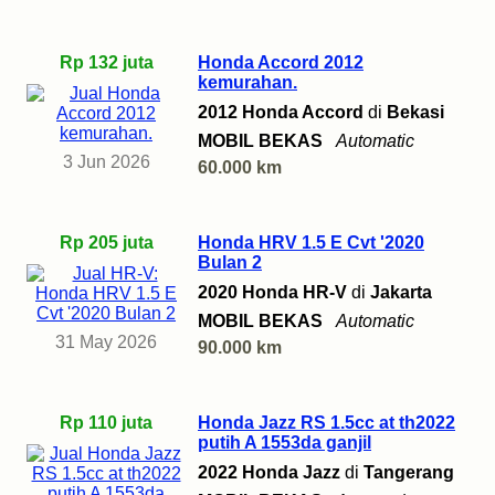
Rp 132 juta
Honda Accord 2012
kemurahan.
2012 Honda Accord
di
Bekasi
MOBIL BEKAS
Automatic
3 Jun 2026
60.000 km
Rp 205 juta
Honda HRV 1.5 E Cvt '2020
Bulan 2
2020 Honda HR-V
di
Jakarta
MOBIL BEKAS
Automatic
31 May 2026
90.000 km
Rp 110 juta
Honda Jazz RS 1.5cc at th2022
putih A 1553da ganjil
2022 Honda Jazz
di
Tangerang