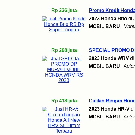
Rp 236 juta
Promo Kredit Honda
2023 Honda Brio
di
MOBIL BARU
Manu
Rp 298 juta
SPECIAL PROMO D
2023 Honda WRV
d
MOBIL BARU
Auto
Rp 418 juta
Cicilan Ringan Hon
2023 Honda HR-V
d
MOBIL BARU
Auto