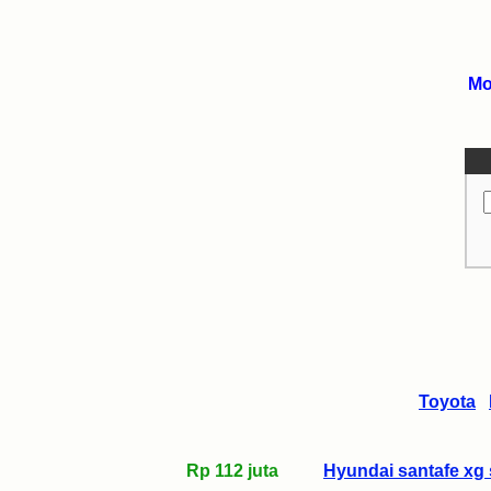
Mo
Toyota
Rp 112 juta
Hyundai santafe xg 