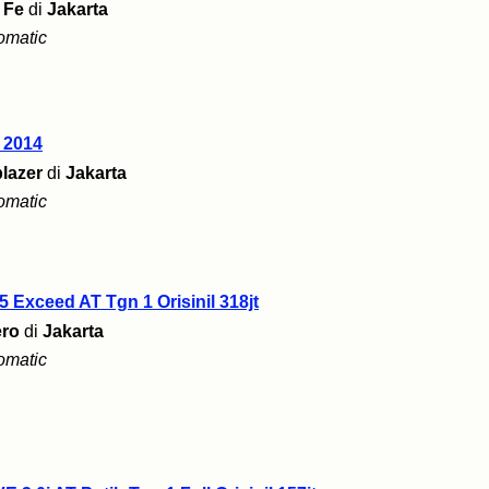
 Fe
di
Jakarta
omatic
r 2014
blazer
di
Jakarta
omatic
5 Exceed AT Tgn 1 Orisinil 318jt
ero
di
Jakarta
omatic