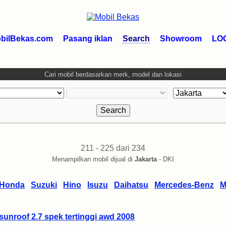
bilBekas.com
Pasang iklan
Search
Showroom
LO
Cari mobil berdasarkan merk, model dan lokasi
211 - 225 dari 234
Menampilkan mobil dijual di
Jakarta
- DKI
Honda
Suzuki
Hino
Isuzu
Daihatsu
Mercedes-Benz
M
sunroof 2.7 spek tertinggi awd 2008