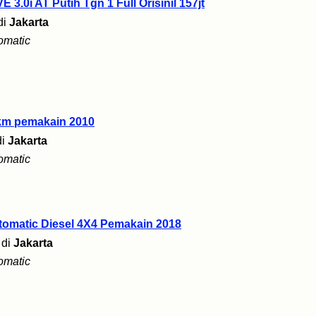
.0i AT Putih Tgn 1 Full Orisinil 157jt
di
Jakarta
omatic
km pemakain 2010
di
Jakarta
omatic
tomatic Diesel 4X4 Pemakain 2018
di
Jakarta
omatic