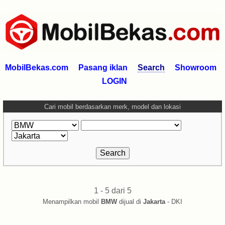
MobilBekas.com
Pasang iklan
Search
Showroom
LOGIN
Cari mobil berdasarkan merk, model dan lokasi
1 - 5 dari 5
Menampilkan mobil
BMW
dijual di
Jakarta
- DKI