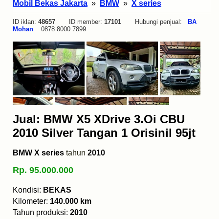
Mobil Bekas Jakarta
»
BMW
»
X series
ID iklan:
48657
ID member:
17101
Hubungi penjual:
BA
Mohan
0878 8000 7899
Jual: BMW X5 XDrive 3.Oi CBU
2010 Silver Tangan 1 Orisinil 95jt
BMW X series
tahun
2010
Rp. 95.000.000
Kondisi:
BEKAS
Kilometer:
140.000 km
Tahun produksi:
2010