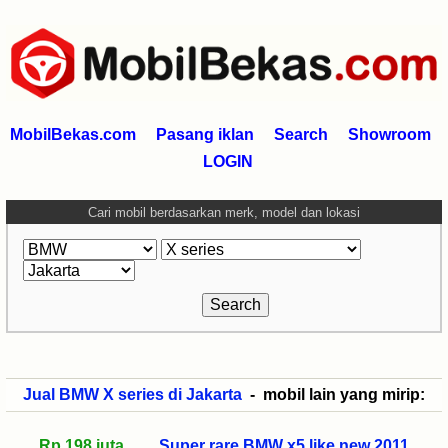
MobilBekas.com
Pasang iklan
Search
Showroom
LOGIN
Cari mobil berdasarkan merk, model dan lokasi
Jual BMW X series di Jakarta
- mobil lain yang mirip:
Rp 198 juta
Super rare BMW x5 like new 2011