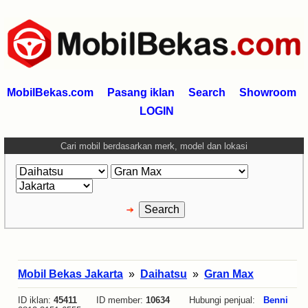
MobilBekas.com
Pasang iklan
Search
Showroom
LOGIN
Cari mobil berdasarkan merk, model dan lokasi
Mobil Bekas Jakarta
»
Daihatsu
»
Gran Max
ID iklan:
45411
ID member:
10634
Hubungi penjual:
Benni