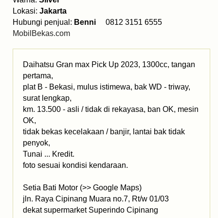
Lokasi:
Jakarta
Hubungi penjual:
Benni
0812 3151 6555
MobilBekas.com
Daihatsu Gran max Pick Up 2023, 1300cc, tangan
pertama,
plat B - Bekasi, mulus istimewa, bak WD - triway,
surat lengkap,
km. 13.500 - asli / tidak di rekayasa, ban OK, mesin
OK,
tidak bekas kecelakaan / banjir, lantai bak tidak
penyok,
Tunai ... Kredit.
foto sesuai kondisi kendaraan.
Setia Bati Motor (>> Google Maps)
jln. Raya Cipinang Muara no.7, Rt/w 01/03
dekat supermarket Superindo Cipinang