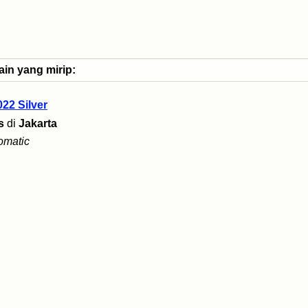
ain yang mirip:
022 Silver
s
di
Jakarta
omatic