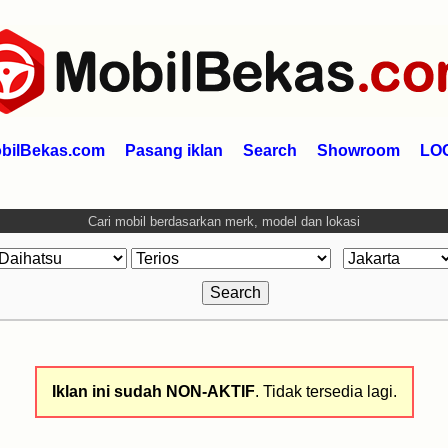
bilBekas.com
Pasang iklan
Search
Showroom
LO
Cari mobil berdasarkan merk, model dan lokasi
Iklan ini sudah NON-AKTIF
. Tidak tersedia lagi.