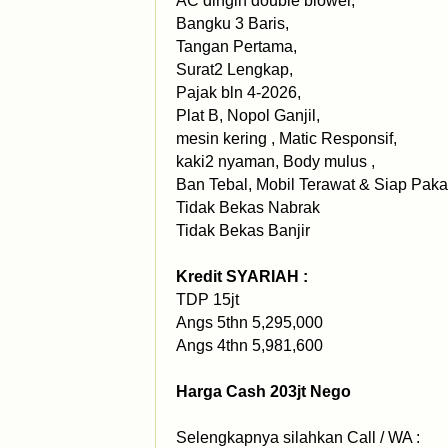
AC dingin double blower,
Bangku 3 Baris,
Tangan Pertama,
Surat2 Lengkap,
Pajak bln 4-2026,
Plat B, Nopol Ganjil,
mesin kering , Matic Responsif,
kaki2 nyaman, Body mulus ,
Ban Tebal, Mobil Terawat & Siap Paka
Tidak Bekas Nabrak
Tidak Bekas Banjir
Kredit SYARIAH :
TDP 15jt
Angs 5thn 5,295,000
Angs 4thn 5,981,600
Harga Cash 203jt Nego
Selengkapnya silahkan Call / WA :