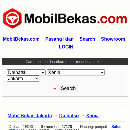
MobilBekas.com
Pasang iklan
Search
Showroom
LOGIN
Cari mobil berdasarkan merk, model dan lokasi
Mobil Bekas Jakarta
»
Daihatsu
»
Xenia
ID iklan:
49243
ID member:
17178
Hubungi penjual:
Sales