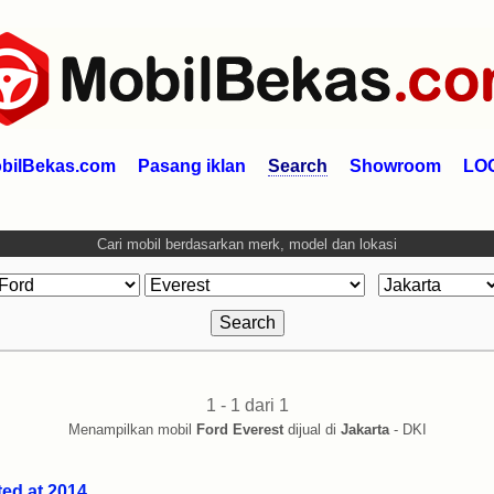
bilBekas.com
Pasang iklan
Search
Showroom
LO
Cari mobil berdasarkan merk, model dan lokasi
1 - 1 dari 1
Menampilkan mobil
Ford Everest
dijual di
Jakarta
- DKI
ted at 2014