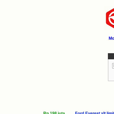
Mo
Rp 198 juta
Ford Everest xlt limi