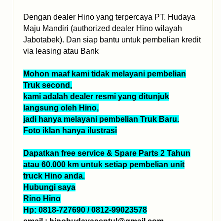
Dengan dealer Hino yang terpercaya PT. Hudaya
Maju Mandiri (authorized dealer Hino wilayah
Jabotabek). Dan siap bantu untuk pembelian kredit
via leasing atau Bank
Mohon maaf kami tidak melayani pembelian
Truk second,
kami adalah dealer resmi yang ditunjuk
langsung oleh Hino,
jadi hanya melayani pembelian Truk Baru.
Foto iklan hanya ilustrasi
Dapatkan free service & Spare Parts 2 Tahun
atau 60.000 km untuk setiap pembelian unit
truck Hino anda.
Hubungi saya
Rino Hino
Hp: 0818-727690 / 0812-99023578