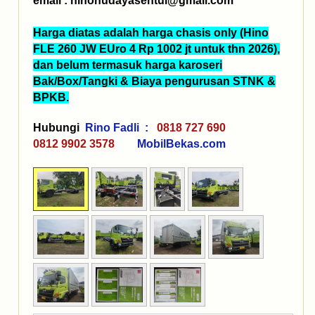
email : hinohudayasentul@gmail.com
Harga diatas adalah harga chasis only (Hino
FLE 260 JW EUro 4 Rp 1002 jt
untuk thn 2026),
dan belum termasuk harga karoseri
Bak/Box/Tangki & Biaya pengurusan STNK &
BPKB.
Hubungi
Rino Fadli :
0818 727 690
0812 9902 3578
MobilBekas.com