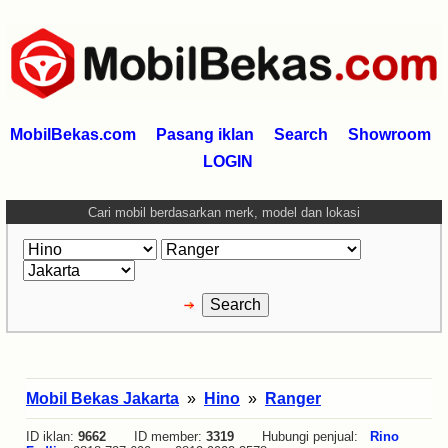
MobilBekas.com
Pasang iklan
Search
Showroom
LOGIN
Cari mobil berdasarkan merk, model dan lokasi
Mobil Bekas Jakarta
»
Hino
»
Ranger
ID iklan:
9662
ID member:
3319
Hubungi penjual:
Rino