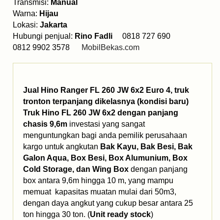
Transmisi:
Manual
Warna:
Hijau
Lokasi:
Jakarta
Hubungi penjual:
Rino Fadli
0818 727 690
0812 9902 3578
MobilBekas.com
Jual Hino Ranger FL 260 JW 6x2 Euro 4, truk
tronton terpanjang dikelasnya (kondisi baru)
Truk Hino FL 260 JW 6x2 dengan panjang
chasis 9,6m
investasi yang sangat
menguntungkan bagi anda pemilik perusahaan
kargo
untuk angkutan
Bak Kayu, Bak Besi, Bak
Galon Aqua, Box Besi, Box Alumunium, Box
Cold Storage, dan Wing Box
dengan panjang
box antara 9,6m hingga 10 m, yang mampu
memuat kapasitas muatan mulai dari 50m3,
dengan daya angkut yang cukup besar antara 25
ton hingga 30 ton. (
Unit ready stock
)