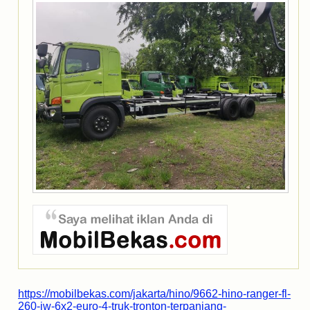
https://mobilbekas.com/jakarta/hino/9662-hino-ranger-fl-
260-jw-6x2-euro-4-truk-tronton-terpanjang-