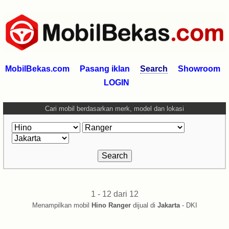
MobilBekas.com
Pasang iklan
Search
Showroom
LOGIN
Cari mobil berdasarkan merk, model dan lokasi
1 - 12 dari 12
Menampilkan mobil
Hino Ranger
dijual di
Jakarta
- DKI